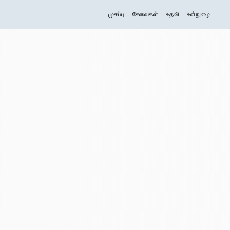
முகப்பு
சேவைகள்
உதவி
உள்நுழை